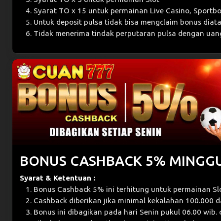
Syarat TO x 15 untuk permainan Live Casino, Sport
Untuk deposit pulsa tidak bisa mengclaim bonus diat
Tidak menerima tindak perputaran pulsa dengan uan
BONUS CASHBACK 5% MINGG
Syarat & Ketentuan :
Bonus Cashback 5% ini terhitung untuk permainan Sl
Cashback diberikan jika minimal kekalahan 100.000 d
Bonus ini dibagikan pada hari Senin pukul 06.00 wib. 