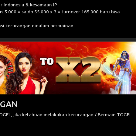
ar Indonesia & kesamaan IP
s 5.000 = saldo 55.000 x 3 = turnover 165.000 baru bisa
asi kecurangan didalam permainan
NGAN
TOGEL, jika ketahuan melakukan kecurangan / Bermain TOGEL