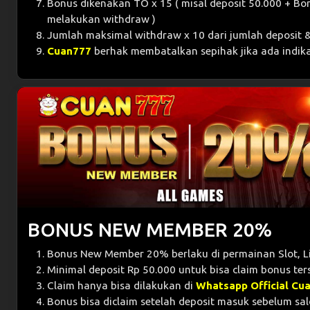
Bonus dikenakan TO x 15 ( misal deposit 50.000 + Bon
melakukan withdraw )
Jumlah maksimal withdraw x 10 dari jumlah deposit & 
Cuan777
berhak membatalkan sepihak jika ada indik
BONUS NEW MEMBER 20%
Bonus New Member 20% berlaku di permainan Slot, Li
Minimal deposit Rp 50.000 untuk bisa claim bonus te
Claim hanya bisa dilakukan di
Whatsapp Official Cu
Bonus bisa diclaim setelah deposit masuk sebelum sa