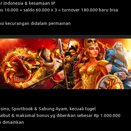
ar Indonesia & kesamaan IP
s 10.000 = saldo 60.000 x 3 = turnover 180.000 baru bisa
asi kecurangan didalam permainan
asino, Sportbook & Sabung Ayam, kecuali togel
rsebut & maksimal bonus yg diberikan sebesar Rp 1.000.000
um dimainkan