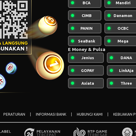
Bank Lokal
BCA
Mandiri
CIMB
Danamon
PANIN
OCBC
SeaBank
Mega
E Money & Pulsa
Jenius
DANA
GOPAY
LinkAja
Axiata
Three
PERATURAN
|
INFORMASI BANK
|
HUBUNGI KAMI
|
KEBIJAKAN P