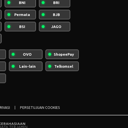
BNI
BRI
Permata
BJB
BSI
JAGO
OVO
ShopeePay
Lain-lain
Telkomsel
RIVASI
|
PERSETUJUAN COOKIES