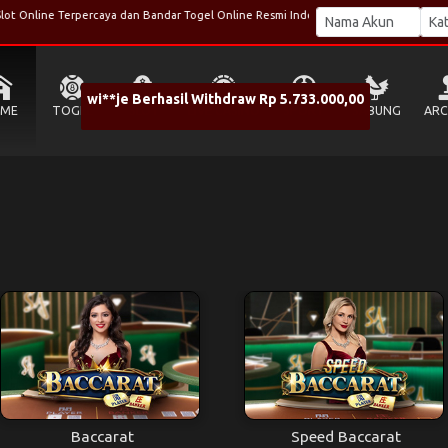
line Terpercaya dan Bandar Togel Online Resmi Indonesia
Selamat Dat
ME
TOGEL
SLOT
LIVE CASINO
SPORT
SABUNG
ARC
wi**je Berhasil Withdraw Rp 5.733.000,00
Baccarat
Speed Baccarat