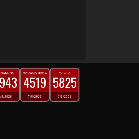
ONGKONG
MALAYSIA SIANG
MACAU
943
4519
5825
/8/2026
7/8/2026
7/8/2026