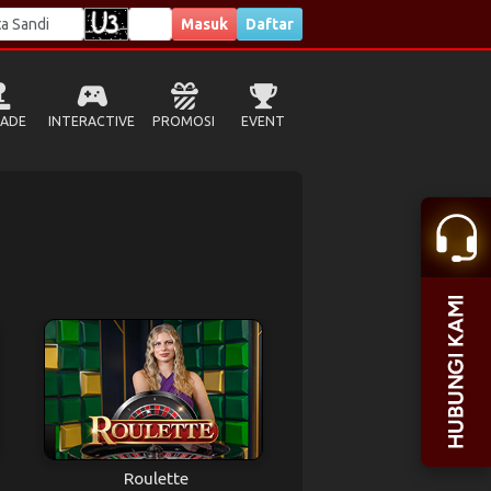
ang Di CUAN777 Situs Slot Online Terpercaya dan Bandar Togel Online Resmi Indon
Masuk
Daftar
ADE
INTERACTIVE
PROMOSI
EVENT
Roulette