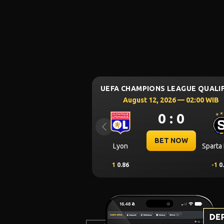
UEFA CHAMPIONS LEAGUE QUALIF
August 11, 2026 — 22:59 WIB
0 : 0
Previous
BET NOW
Union 
Bodo Glimt
Gill
0.75
0.82
-0.75