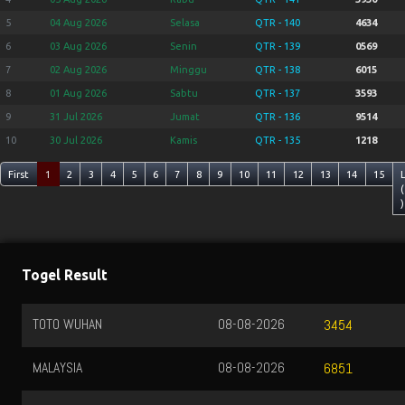
5
04 Aug 2026
Selasa
QTR - 140
4634
6
03 Aug 2026
Senin
QTR - 139
0569
7
02 Aug 2026
Minggu
QTR - 138
6015
8
01 Aug 2026
Sabtu
QTR - 137
3593
9
31 Jul 2026
Jumat
QTR - 136
9514
10
30 Jul 2026
Kamis
QTR - 135
1218
First
1
2
3
4
5
6
7
8
9
10
11
12
13
14
15
(
)
Togel Result
TOTO WUHAN
08-08-2026
3454
MALAYSIA
08-08-2026
6851