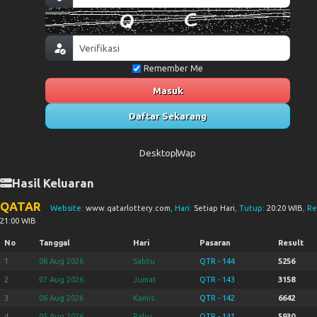
Remember Me
Masuk
Daftar Sekarang
Desktop
Wap
Hasil Keluaran
QATAR
Website:
www.qatarlottery.com
, Hari:
Setiap Hari
, Tutup:
20:20 WIB
, Re
21:00 WIB
No
Tanggal
Hari
Pasaran
Result
1
08 Aug 2026
Sabtu
QTR - 144
5256
2
07 Aug 2026
Jumat
QTR - 143
3158
3
06 Aug 2026
Kamis
QTR - 142
6642
4
05 Aug 2026
Rabu
QTR - 141
5930