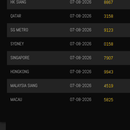
HK SIANG
07-08-2026
8867
QATAR
07-08-2026
3158
SG METRO
07-08-2026
9123
SYDNEY
07-08-2026
0158
SINGAPORE
07-08-2026
7907
HONGKONG
07-08-2026
9943
MALAYSIA SIANG
07-08-2026
4519
MACAU
07-08-2026
5825