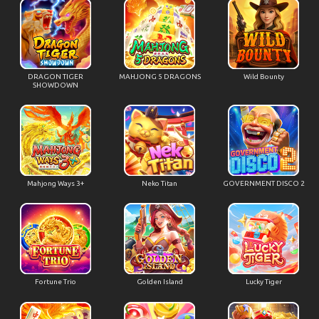
DRAGON TIGER
MAHJONG 5 DRAGONS
Wild Bounty
SHOWDOWN
Mahjong Ways 3+
Neko Titan
GOVERNMENT DISCO 2
Fortune Trio
Golden Island
Lucky Tiger