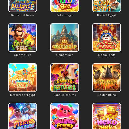
Battle of Alliance
Color Bingo
Book of Egypt
Give Me Fire
Gems Miner
Opera Panda
Treasures of Egypt
Bandito Returns
Golden Rhino