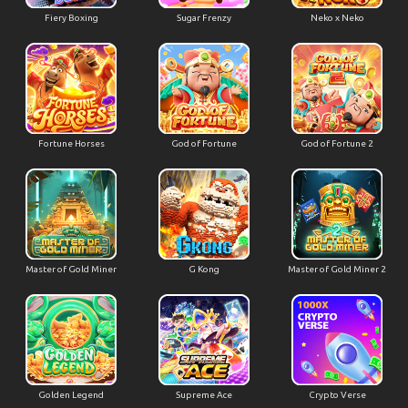
Fiery Boxing
Sugar Frenzy
Neko x Neko
Fortune Horses
God of Fortune
God of Fortune 2
Master of Gold Miner
G Kong
Master of Gold Miner 2
Golden Legend
Supreme Ace
Crypto Verse