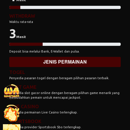
Menit
WITHDRAW
Waktu rata-rata
3
Menit
Deposit bisa melalui Bank, E-Wallet dan pulsa.
JENIS PERMAINAN
TOGEL
Penyedia pasaran togel dengan beragam pilihan pasaran terbaik.
SLOT GAME
Penyedia slot gacor online dengan beragam pilihan game menarik yang
memudahkan pemain untuk mencapai jackpot.
LIVE CASINO
Penyedia permainan Live Casino terlengkap.
SPORTSBOOK
Penyedia provider Sportsbook Sbo terlengkap.